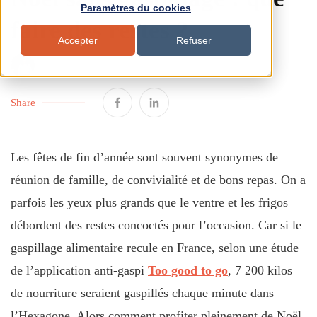
Paramètres du cookies
faire des restes ?
Accepter
Refuser
BY VICTORIA FOUILLARD
13 NOV. 2025 14:10:34
Share
Les fêtes de fin d’année sont souvent synonymes de
réunion de famille, de convivialité et de bons repas. On a
parfois les yeux plus grands que le ventre et les frigos
débordent des restes concoctés pour l’occasion. Car si le
gaspillage alimentaire recule en France, selon une étude
de l’application anti-gaspi
Too good to go
, 7 200 kilos
de nourriture seraient gaspillés chaque minute dans
l’Hexagone. Alors comment profiter pleinement de Noël