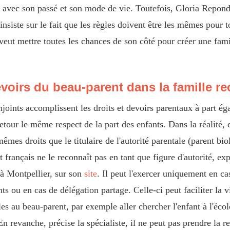
t avec son passé et son mode de vie. Toutefois, Gloria Repond
 insiste sur le fait que les règles doivent être les mêmes pour 
n veut mettre toutes les chances de son côté pour créer une f
evoirs du beau-parent dans la famille 
joints accomplissent les droits et devoirs parentaux à part éga
etour le même respect de la part des enfants. Dans la réalité, c
êmes droits que le titulaire de l'autorité parentale (parent bio
 français ne le reconnaît pas en tant que figure d'autorité, ex
e à Montpellier, sur son
site
. Il peut l'exercer uniquement en ca
s ou en cas de délégation partage. Celle-ci peut faciliter la 
es au beau-parent, par exemple aller chercher l'enfant à l'éc
En revanche, précise la spécialiste, il ne peut pas prendre la r