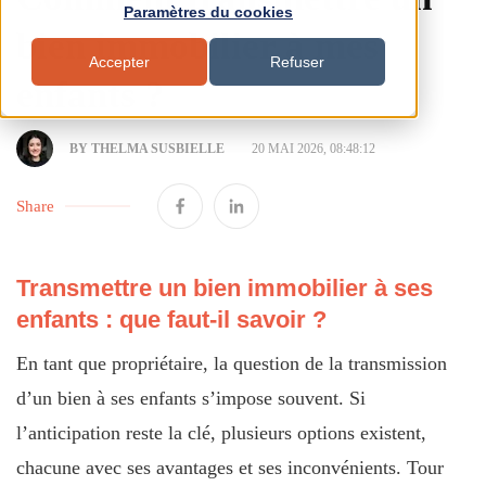
Paramètres du cookies
bien immobilier à mes
Accepter
Refuser
enfants ?
BY THELMA SUSBIELLE
20 MAI 2026, 08:48:12
Share
Transmettre un bien immobilier à ses
enfants : que faut-il savoir ?
En tant que propriétaire, la question de la transmission
d’un bien à ses enfants s’impose souvent. Si
l’anticipation reste la clé, plusieurs options existent,
chacune avec ses avantages et ses inconvénients. Tour