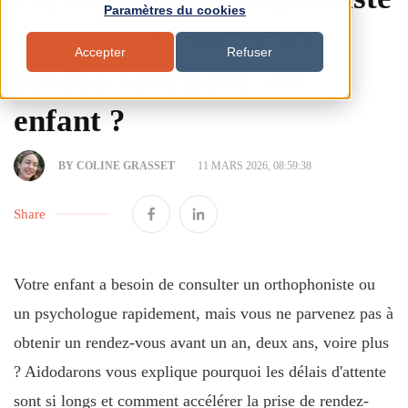
Paramètres du cookies
: comment trouver un
Accepter
Refuser
rendez-vous pour son
enfant ?
BY COLINE GRASSET
11 MARS 2026, 08:59:38
Share
Votre enfant a besoin de consulter un orthophoniste ou
un psychologue rapidement, mais vous ne parvenez pas à
obtenir un rendez-vous avant un an, deux ans, voire plus
? Aidodarons vous explique pourquoi les délais d'attente
sont si longs et comment accélérer la prise de rendez-