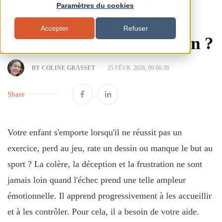
Paramètres du cookies
pas l’échec : comment
Accepter
Refuser
l’aider avec la frustration ?
BY COLINE GRASSET
25 FÉVR. 2026, 09:06:39
Share
Votre enfant s'emporte lorsqu'il ne réussit pas un
exercice, perd au jeu, rate un dessin ou manque le but au
sport ? La colère, la déception et la frustration ne sont
jamais loin quand l'échec prend une telle ampleur
émotionnelle. Il apprend progressivement à les accueillir
et à les contrôler. Pour cela, il a besoin de votre aide.