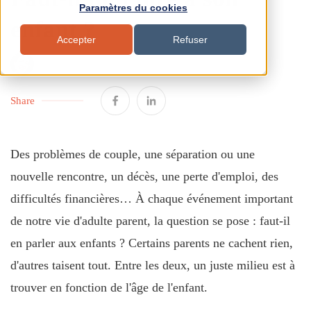
Paramètres du cookies
enfant ?
Accepter
Refuser
BY COLINE GRASSET
14 MAI 2026, 00:59:59
Share
Des problèmes de couple, une séparation ou une
nouvelle rencontre, un décès, une perte d'emploi, des
difficultés financières… À chaque événement important
de notre vie d'adulte parent, la question se pose : faut-il
en parler aux enfants ? Certains parents ne cachent rien,
d'autres taisent tout. Entre les deux, un juste milieu est à
trouver en fonction de l'âge de l'enfant.