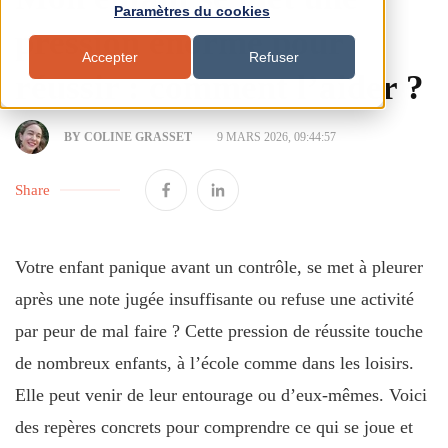
Paramètres du cookies
pression énorme pour
Accepter
Refuser
réussir : comment l’aider ?
BY COLINE GRASSET
9 MARS 2026, 09:44:57
Share
Votre enfant panique avant un contrôle, se met à pleurer
après une note jugée insuffisante ou refuse une activité
par peur de mal faire ? Cette pression de réussite touche
de nombreux enfants, à l’école comme dans les loisirs.
Elle peut venir de leur entourage ou d’eux-mêmes. Voici
des repères concrets pour comprendre ce qui se joue et