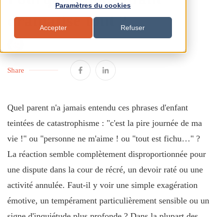
Paramètres du cookies
dramatise tout ?
Accepter
Refuser
BY COLINE GRASSET
16 AVR. 2026, 09:21:46
Share
Quel parent n'a jamais entendu ces phrases d'enfant
teintées de catastrophisme : "c'est la pire journée de ma
vie !" ou "personne ne m'aime ! ou "tout est fichu…" ?
La réaction semble complètement disproportionnée pour
une dispute dans la cour de récré, un devoir raté ou une
activité annulée. Faut-il y voir une simple exagération
émotive, un tempérament particulièrement sensible ou un
signe d'inquiétude plus profonde ? Dans la plupart des